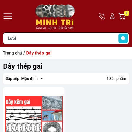
Hotline
Tài
0
G
09783900
khoản
h
Hello,
T
Khách
t
Trang chủ
/
Dây thép gai
Dây thép gai
Sắp xếp:
Mặc định
1 Sản phẩm