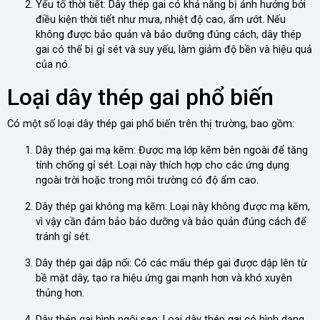
Yếu tố thời tiết: Dây thép gai có khả năng bị ảnh hưởng bởi
điều kiện thời tiết như mưa, nhiệt độ cao, ẩm ướt. Nếu
không được bảo quản và bảo dưỡng đúng cách, dây thép
gai có thể bị gỉ sét và suy yếu, làm giảm độ bền và hiệu quả
của nó.
Loại dây thép gai phổ biến
Có một số loại dây thép gai phổ biến trên thị trường, bao gồm:
Dây thép gai mạ kẽm: Được mạ lớp kẽm bên ngoài để tăng
tính chống gỉ sét. Loại này thích hợp cho các ứng dụng
ngoài trời hoặc trong môi trường có độ ẩm cao.
Dây thép gai không mạ kẽm: Loại này không được mạ kẽm,
vì vậy cần đảm bảo bảo dưỡng và bảo quản đúng cách để
tránh gỉ sét.
Dây thép gai dập nổi: Có các mấu thép gai được dập lên từ
bề mặt dây, tạo ra hiệu ứng gai mạnh hơn và khó xuyên
thủng hơn.
Dây thép gai hình ngôi sao: Loại dây thép gai có hình dạng