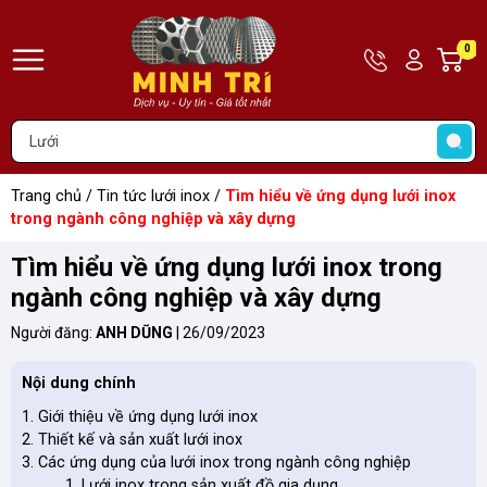
Hotline
Tài
0
G
09783900
khoản
h
Hello,
T
Khách
t
Trang chủ
/
Tin tức lưới inox
/
Tìm hiểu về ứng dụng lưới inox
trong ngành công nghiệp và xây dựng
Tìm hiểu về ứng dụng lưới inox trong
ngành công nghiệp và xây dựng
Người đăng:
ANH DŨNG
|
26/09/2023
Nội dung chính
Giới thiệu về ứng dụng lưới inox
Thiết kế và sản xuất lưới inox
Các ứng dụng của lưới inox trong ngành công nghiệp
Lưới inox trong sản xuất đồ gia dụng